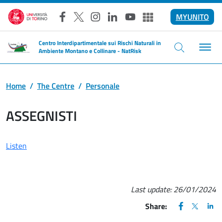
Skip to main content
MYUNITO
Facebook
X
Instagram
LinkedIn
YouTube
Altri social
Centro Interdipartimentale sui Rischi Naturali in
Ambiente Montano e Collinare - NatRisk
Home
The Centre
Personale
ASSEGNISTI
Listen
Last update:
26/01/2024
FACEBOOK
(apre una nu
X
(apre un
LIN
(ap
Share: