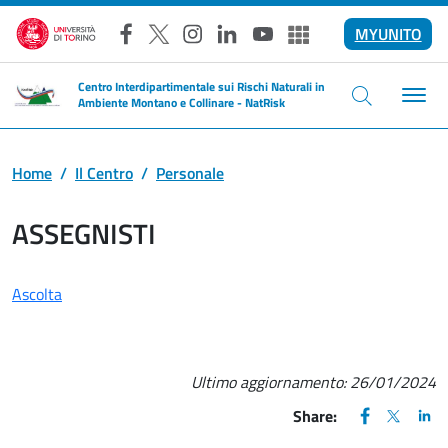
Salta al contenuto principale
MYUNITO
Facebook
X
Instagram
LinkedIn
YouTube
Altri social
Centro Interdipartimentale sui Rischi Naturali in
Ambiente Montano e Collinare - NatRisk
Home
Il Centro
Personale
ASSEGNISTI
Ascolta
Ultimo aggiornamento:
26/01/2024
FACEBOOK
(apre una nu
X
(apre un
LIN
(ap
Share: