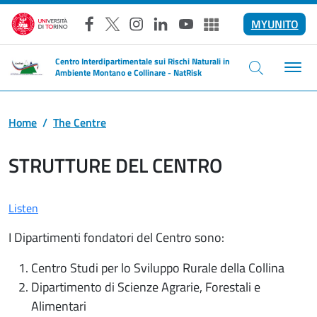
Skip to main content
MYUNITO
Facebook
X
Instagram
LinkedIn
YouTube
Altri social
Centro Interdipartimentale sui Rischi Naturali in
Ambiente Montano e Collinare - NatRisk
Home
The Centre
STRUTTURE DEL CENTRO
Listen
I Dipartimenti fondatori del Centro sono:
Centro Studi per lo Sviluppo Rurale della Collina
Dipartimento di Scienze Agrarie, Forestali e
Alimentari