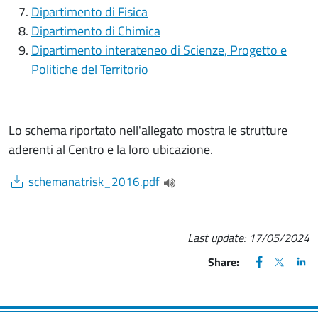
Dipartimento di Fisica
Dipartimento di Chimica
Dipartimento interateneo di Scienze, Progetto e
Politiche del Territorio
Lo schema riportato nell'allegato mostra le strutture
aderenti al Centro e la loro ubicazione.
Document
schemanatrisk_2016.pdf
(apre una nuova finestra)
Last update:
17/05/2024
FACEBOOK
(apre una nu
X
(apre un
LIN
(ap
Share: