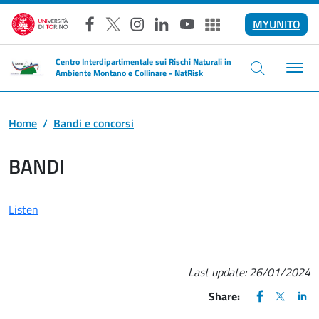
Skip to main content
MYUNITO
Facebook
X
Instagram
LinkedIn
YouTube
Altri social
Centro Interdipartimentale sui Rischi Naturali in
Ambiente Montano e Collinare - NatRisk
Home
Bandi e concorsi
BANDI
Listen
Last update:
26/01/2024
FACEBOOK
(apre una nu
X
(apre un
LIN
(ap
Share: