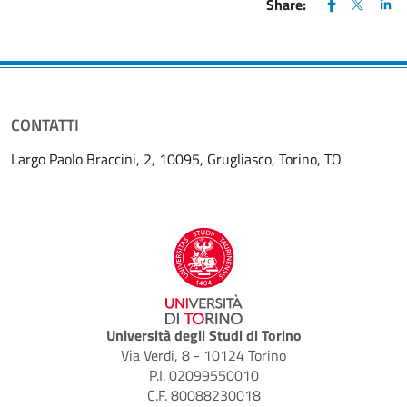
FACEBOOK
(apre una nu
X
(apre un
LIN
(ap
Share:
CONTATTI
Largo Paolo Braccini, 2, 10095, Grugliasco, Torino, TO
Università degli Studi di Torino
Via Verdi, 8 - 10124 Torino
P.I. 02099550010
C.F. 80088230018