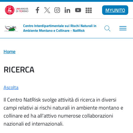
Salta al contenuto principale
MYUNITO
Facebook
X
Instagram
LinkedIn
YouTube
Altri social
Centro Interdipartimentale sui Rischi Naturali in
Ambiente Montano e Collinare - NatRisk
Home
RICERCA
Ascolta
Il Centro NatRisk svolge attività di ricerca in diversi
campi relativi ai rischi naturali in ambiente montano e
collinare ed ha all'attivo numerose collaborazioni
nazionali ed internazionali.