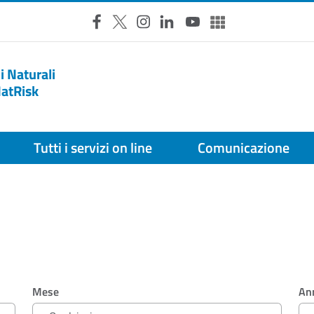
Facebook
X
Instagram
LinkedIn
YouTube
Altri social
i Naturali
NatRisk
Tutti i servizi on line
Comunicazione
Mese
An