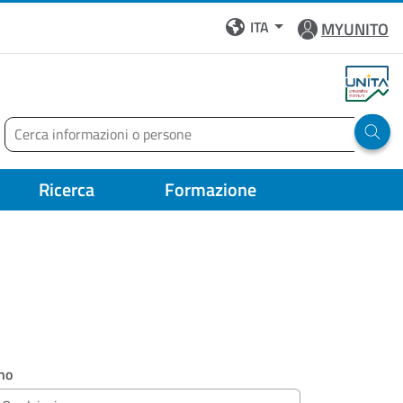
ITA
MYUNITO
Cerca
Run 
Ricerca
Formazione
no